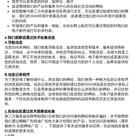
使您可以发布您的内容，如评论，图片;
促进围绕我们的产品和服务为中心的在线社交活动的网络;
使您能够与第三方内容服务供应商进行交互，无论是通过链接到他们的网
站，我们的Web环境中查看其内容，或者通过他们的Web环境中观看我
们的内容;
市场我们的产品和服务 - 例如，当你在网上购买可以通过增加您对我们的
电子邮件或打印目录列表。
2.我们观察或通过技术收集信息
A.导航信息
当您访问本网站，我们收集导航信息，如浏览器类型和版本，服务提供商标
识， IP地址，从中你来到现场，并给您导航的站点。导航信息，在很大程度上
是匿名的，即它不包含您的姓名，地址，电话号码，电子邮件地址或直接识别
您的其他信息。然而，我们可能这个导航信息与您的个人信息，如果你提供给
它相关联。
B.信息记录程序
为了更好地了解你做什么，而在我们的网站，我们使用一种称为信息记录程序
的浏览器的功能。信息记录程序是存储的通过您的Web浏览器在您的计算机上
的小型数据文件。它是用来做这样的事情看你怎么浏览我们的网站，并记住您
和您的网上购物当您返回。这有助於我们改进我们的网站，为客户提供更好的
服务，个性化的在线体验和个性化根据您独特的品味和购买历史记录提供给
你。
3.其他信息通过技术观察或收集
第三方服务提供商帮助我们分析我们的访问者的网站和购买偏好，并可能帮助
我们通过横幅广告投放广告给大家介绍我们的产品，当您访问其他网站（通常
被称为“在线网络广告” ） 。下面提供了有关这些服务供应商，你必须就其服务
的选择的更多信息。
a.分析