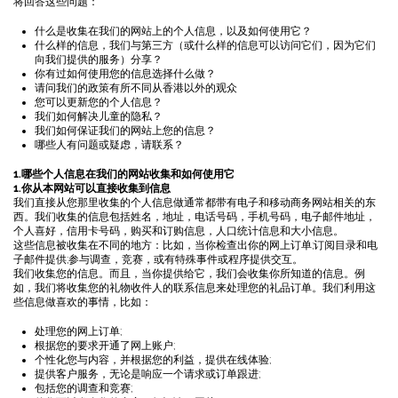
将回答这些问题：
什么是收集在我们的网站上的个人信息，以及如何使用它？
什么样的信息，我们与第三方（或什么样的信息可以访问它们，因为它们
向我们提供的服务）分享？
你有过如何使用您的信息选择什么做？
请问我们的政策有所不同从香港以外的观众
您可以更新您的个人信息？
我们如何解决儿童的隐私？
我们如何保证我们的网站上您的信息？
哪些人有问题或疑虑，请联系？
1.哪些个人信息在我们的网站收集和如何使用它
1.你从本网站可以直接收集到信息
我们直接从您那里收集的个人信息做通常都带有电子和移动商务网站相关的东
西。我们收集的信息包括姓名，地址，电话号码，手机号码，电子邮件地址，
个人喜好，信用卡号码，购买和订购信息，人口统计信息和大小信息。
这些信息被收集在不同的地方：比如，当你检查出你的网上订单;订阅目录和电
子邮件提供;参与调查，竞赛，或有特殊事件或程序提供交互。
我们收集您的信息。而且，当你提供给它，我们会收集你所知道的信息。例
如，我们将收集您的礼物收件人的联系信息来处理您的礼品订单。我们利用这
些信息做喜欢的事情，比如：
处理您的网上订单;
根据您的要求开通了网上账户;
个性化您与内容，并根据您的利益，提供在线体验;
提供客户服务，无论是响应一个请求或订单跟进;
包括您的调查和竞赛;