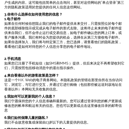
户生成的内容。这可能包括简单的点击询问，甚至对这些网站的“单点登录”第三
方的隐私政策适用於您提供的任何人信息这些网站。
3.你有什么选择在如何使用您的信息？
1.电子邮件
如果在任何时候你想阻止我们的电子邮件提供未来交付，只需按照位於每个邮
件的底部移除指示或完成从电子邮件的形式去除。这将停止未来的电子邮件提
供来自我们，但不会停止运行或交易信息，如电子邮件确认您的网上订单，或
客户服务沟通。我们有时会为您提供的机会，选择在从第三方接收电子邮件。
如果你选择加入，我们将与特定第三方，您已选择，请查看他们的隐私政策，
看看他们是如何对待您的个人信息分享您的电子邮件地址。
2.手机消息
如果您已注册了手机短信（如SMS和MMS ）提供，但后来决定不再希望收到它
们，只需按照包括移动消息中的退出指示操作。
4.来自香港以外的游客政策是怎样？
这是一个H.K. Web的电子商务网站。本隐私政策的管辖在那里你所在当你访问
它，浏览它，与它进行交互，并通过它进行购物（包括那些被运送到该地址在
香港以外）本网站无关收集的信息。
5.我如何可以更新我的个人信息？
我们宁愿保持您的个人信息准确和最新的。您可以通过登录到您的帐户更新或
修改您的帐单和航运有关的信息。您也可以更新或点击这里修改目录的邮寄信
息
6.我们如何保障儿童的隐私？
我们不会故意收集或保留由13岁以下的儿童提供的信息。