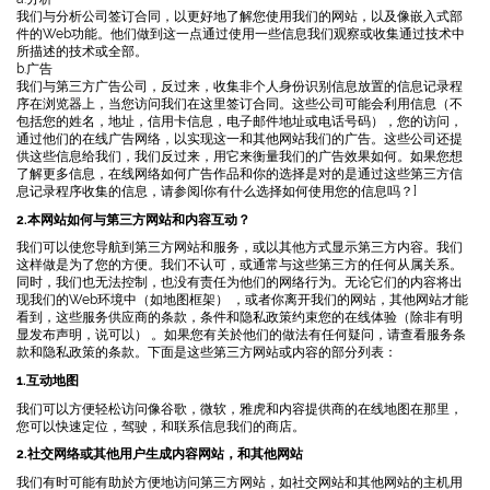
我们与分析公司签订合同，以更好地了解您使用我们的网站，以及像嵌入式部
件的Web功能。他们做到这一点通过使用一些信息我们观察或收集通过技术中
所描述的技术或全部。
b.广告
我们与第三方广告公司，反过来，收集非个人身份识别信息放置的信息记录程
序在浏览器上，当您访问我们在这里签订合同。这些公司可能会利用信息（不
包括您的姓名，地址，信用卡信息，电子邮件地址或电话号码），您的访问，
通过他们的在线广告网络，以实现这一和其他网站我们的广告。这些公司还提
供这些信息给我们，我们反过来，用它来衡量我们的广告效果如何。如果您想
了解更多信息，在线网络如何广告作品和你的选择是对的是通过这些第三方信
息记录程序收集的信息，请参阅[你有什么选择如何使用您的信息吗？]
2.本网站如何与第三方网站和内容互动？
我们可以使您导航到第三方网站和服务，或以其他方式显示第三方内容。我们
这样做是为了您的方便。我们不认可，或通常与这些第三方的任何从属关系。
同时，我们也无法控制，也没有责任为他们的网络行为。无论它们的内容将出
现我们的Web环境中（如地图框架） ，或者你离开我们的网站，其他网站才能
看到，这些服务供应商的条款，条件和隐私政策约束您的在线体验（除非有明
显发布声明，说可以） 。如果您有关於他们的做法有任何疑问，请查看服务条
款和隐私政策的条款。下面是这些第三方网站或内容的部分列表：
1.互动地图
我们可以方便轻松访问像谷歌，微软，雅虎和内容提供商的在线地图在那里，
您可以快速定位，驾驶，和联系信息我们的商店。
2.社交网络或其他用户生成内容网站，和其他网站
我们有时可能有助於方便地访问第三方网站，如社交网站和其他网站的主机用